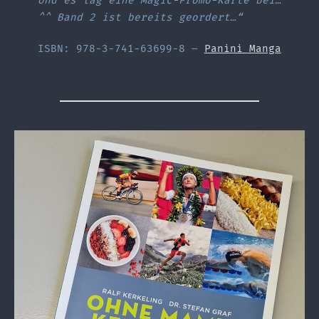
Und es lag eine Magic-Promo-Karte bei…
^^ Band 2 ist bereits geordert…“
ISBN: 978-3-741-63699-8 –
Panini Manga