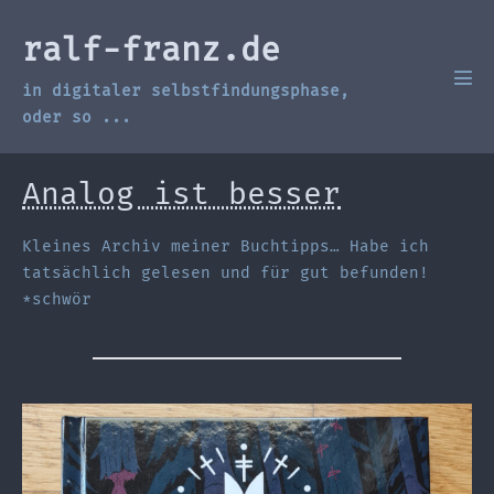
Zum
Inhalt
ralf-franz.de
springen
in digitaler selbstfindungsphase,
Men
Scha
oder so ...
Analog ist besser
Kleines Archiv meiner Buchtipps… Habe ich
tatsächlich gelesen und für gut befunden!
*schwör