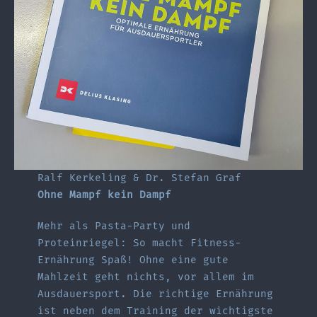
Ralf Kerkeling & Dr. Stefan Graf
Ohne Mampf kein Dampf
Mehr als Pasta-Party und
Proteinriegel: So macht Fitness-
Ernährung Spaß! Ohne eine gute
Mahlzeit geht nichts, vor allem im
Ausdauersport. Die richtige Ernährung
ist neben dem Training der wichtigste