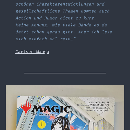
schönen Charakterentwicklungen und
gesellschaftliche Themen kommen auch
Action und Humor nicht zu kurz.
Keine Ahnung, wie viele Bände es da
jetzt schon genau gibt. Aber ich lese
mich einfach mal rein…“
Carlsen Manga