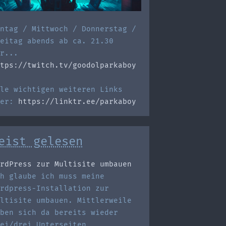
ntag / Mittwoch / Donnerstag /
eitag abends ab ca. 21.30
r...
tps://twitch.tv/goodolparkaboy
le wichtigen weiteren Links
ier:
https://linktr.ee/parkaboy
eist gelesen
rdPress zur Multisite umbauen
h glaube ich muss meine
rdpress-Installation zur
ltisite umbauen. Mittlerweile
ben sich da bereits wieder
ei/drei Unterseiten