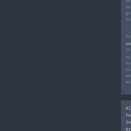
Ha
Ve
ge
In
…
Fr
vo
19.
Ja
Pr
Ei
od
wo
Al
Fo
In
Kr