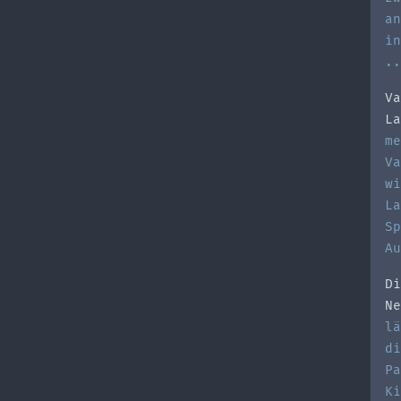
an
in
..
Va
La
me
Va
wi
La
Sp
Au
Di
Ne
lä
di
Pa
Ki