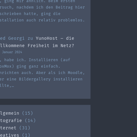
, ging mir ähnlich. Beim ersten
rsuch, nachdem ich den Beitrag hier
schrieben hatte, ging die
stallation auch relativ problemlos.
ed Georgi
zu
YunoHost – die
llkommene Freiheit im Netz?
 Januar 2024
, habe ich. Installieren (auf
oxMox) ging ganz einfach.
nrichten auch. Aber als ich Moodle,
er eine Bildergallery installieren
llte,…
lgemein
(15)
tografie
(14)
ternet
(31)
eatives
(1)