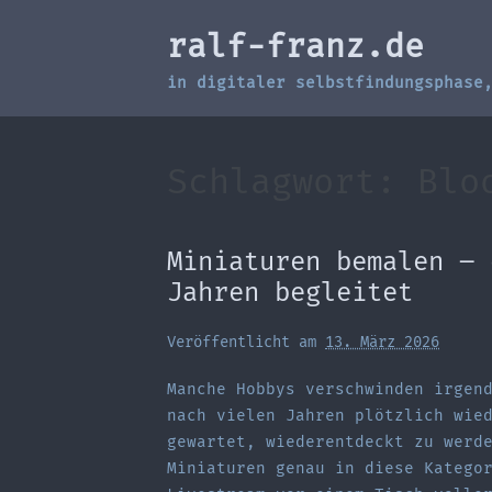
Zum
ralf-franz.de
Inhalt
springen
in digitaler selbstfindungsphase
Schlagwort:
Blo
Miniaturen bemalen – 
Jahren begleitet
Veröffentlicht am
13. März 2026
Manche Hobbys verschwinden irgen
nach vielen Jahren plötzlich wie
gewartet, wiederentdeckt zu werd
Miniaturen genau in diese Katego