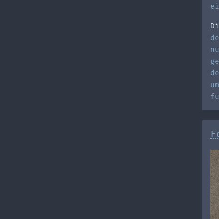
ei
Di
de
nu
ge
de
um
fu
F