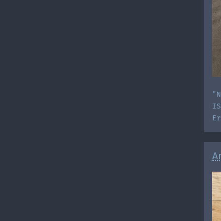
"N
IS
E
A