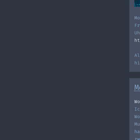
Mo
Fr
Uh
ht
Al
h
M
Wo
Ic
Wo
Mu
ha
zw