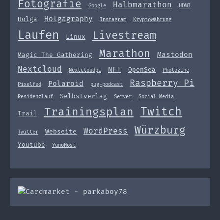
Fotografie
Halbmarathon
Google
HDMI
Holgagraphy
Holga
Instagram
Kryptowährung
Laufen
Livestream
Linux
Marathon
Mastodon
Magic The Gathering
Nextcloud
NFT
OpenSea
Nextcloudpi
Photozine
Raspberry Pi
Polaroid
Pixelfed
pug-podcast
Selbstverlag
Residenzlauf
Server
Social Media
Twitch
Trainingsplan
Trail
Würzburg
WordPress
Webseite
Twitter
Youtube
YunoHost