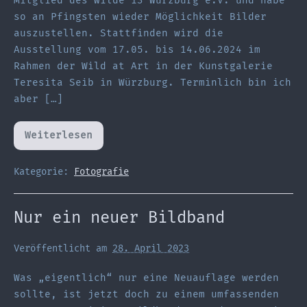
Mitglied des Wilde 13 Würzburg e.V. und habe
so an Pfingsten wieder Möglichkeit Bilder
auszustellen. Stattfinden wird die
Ausstellung vom 17.05. bis 14.06.2024 im
Rahmen der Wild at Art in der Kunstgalerie
Teresita Seib in Würzburg. Terminlich bin ich
aber […]
Weiterlesen
Wilde
Kunst
–
und
Kategorie:
Fotografie
ich
bin
dabei…
Nur ein neuer Bildband
Veröffentlicht am
28. April 2023
Was „eigentlich“ nur eine Neuauflage werden
sollte, ist jetzt doch zu einem umfassenden