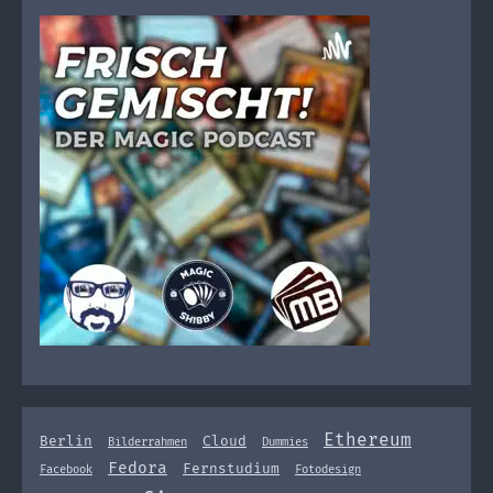
Ethereum
Berlin
Cloud
Bilderrahmen
Dummies
Fedora
Fernstudium
Facebook
Fotodesign