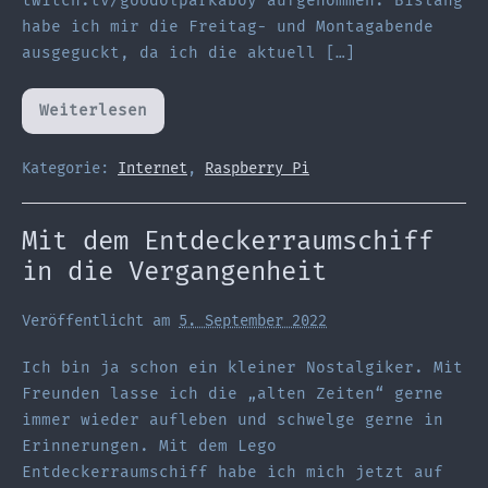
twitch.tv/goodolparkaboy aufgenommen. Bislang
habe ich mir die Freitag- und Montagabende
ausgeguckt, da ich die aktuell […]
Weiterlesen
Es
ist
eingerichtet
Kategorie:
Internet
,
Raspberry Pi
Mit dem Entdeckerraumschiff
in die Vergangenheit
Veröffentlicht am
5. September 2022
Ich bin ja schon ein kleiner Nostalgiker. Mit
Freunden lasse ich die „alten Zeiten“ gerne
immer wieder aufleben und schwelge gerne in
Erinnerungen. Mit dem Lego
Entdeckerraumschiff habe ich mich jetzt auf