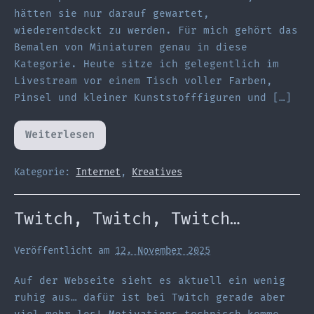
hätten sie nur darauf gewartet,
wiederentdeckt zu werden. Für mich gehört das
Bemalen von Miniaturen genau in diese
Kategorie. Heute sitze ich gelegentlich im
Livestream vor einem Tisch voller Farben,
Pinsel und kleiner Kunststofffiguren und […]
Weiterlesen
Miniaturen
bemalen
–
ein
Kategorie:
Internet
,
Kreatives
Hobby,
das
mich
seit
Twitch, Twitch, Twitch…
Jahren
begleitet
Veröffentlicht am
12. November 2025
Auf der Webseite sieht es aktuell ein wenig
ruhig aus… dafür ist bei Twitch gerade aber