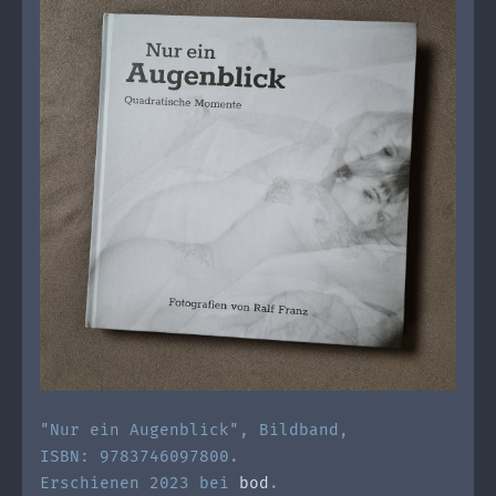
"Nur ein Augenblick", Bildband,
ISBN: 9783746097800.
Erschienen 2023 bei
bod
.