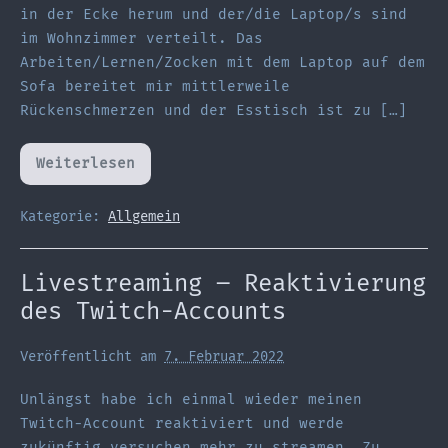
in der Ecke herum und der/die Laptop/s sind
im Wohnzimmer verteilt. Das
Arbeiten/Lernen/Zocken mit dem Laptop auf dem
Sofa bereitet mir mittlerweile
Rückenschmerzen und der Esstisch ist zu […]
Weiterlesen
Waiting
for
a
Schreibtisch
Kategorie:
Allgemein
Livestreaming – Reaktivierung
des Twitch-Accounts
Veröffentlicht am
7. Februar 2022
Unlängst habe ich einmal wieder meinen
Twitch-Account reaktiviert und werde
zukünftig versuchen mehr zu streamen. Zu