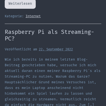
Weiterlesen
Livestreaming
auch
auf
Youtube
Kategorie:
Internet
–
ja,
warum
denn
Raspberry Pi als Streaming-
nicht?
PC?
Veröffentlicht am
22. September 2022
Wie ich bereits in meinem letzten Blog-
Beitrag geschrieben habe, versuche ich mich
aktuell daran einen meiner Raspberry Pi´s als
Streaming-PC zu nutzen. Warum das Ganze?
Hauptsächlicher Grund meines Versuches ist,
dass es mein Laptop anscheinend nicht
hinbekommt ein Spiel laufen zu lassen und
gleichzeitig zu streamen. Vermutlich reicht
da einfach die Hardware nicht aus. Zum […]