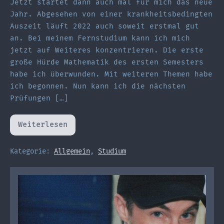
Jetzt startet dann auch mal für mich das neue
Jahr. Abgesehen von einer krankheitsbedingten
Auszeit läuft 2022 auch soweit erstmal gut
an. Bei meinem Fernstudium kann ich mich
jetzt auf Weiteres konzentrieren. Die erste
große Hürde Mathematik des ersten Semesters
habe ich überwunden. Mit weiteren Themen habe
ich begonnen. Nun kann ich die nächsten
Prüfungen […]
Weiterlesen
2022
läuft
an
Kategorie:
Allgemein
,
Studium