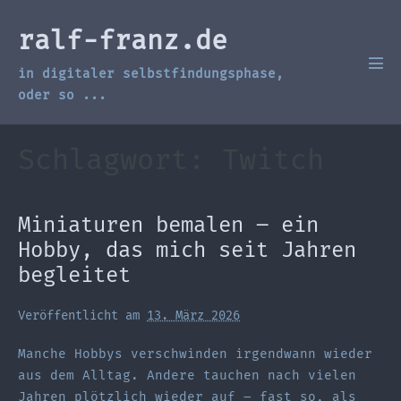
Zum
Inhalt
ralf-franz.de
springen
in digitaler selbstfindungsphase,
Men
Scha
oder so ...
Schlagwort:
Twitch
Miniaturen bemalen – ein
Hobby, das mich seit Jahren
begleitet
Veröffentlicht am
13. März 2026
Manche Hobbys verschwinden irgendwann wieder
aus dem Alltag. Andere tauchen nach vielen
Jahren plötzlich wieder auf – fast so, als