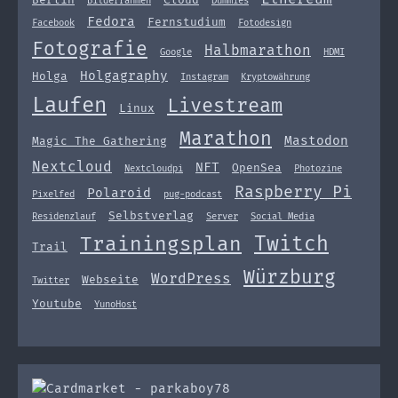
Bilderrahmen
Dummies
Fedora
Fernstudium
Facebook
Fotodesign
Fotografie
Halbmarathon
Google
HDMI
Holgagraphy
Holga
Instagram
Kryptowährung
Laufen
Livestream
Linux
Marathon
Mastodon
Magic The Gathering
Nextcloud
NFT
OpenSea
Nextcloudpi
Photozine
Raspberry Pi
Polaroid
Pixelfed
pug-podcast
Selbstverlag
Residenzlauf
Server
Social Media
Twitch
Trainingsplan
Trail
Würzburg
WordPress
Webseite
Twitter
Youtube
YunoHost