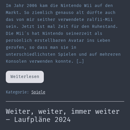
Im Jahr 2006 kam die Nintendo Wii auf den
Markt. So ziemlich genauso alt dürfte auch
das von mir seither verwendete ralfii-Mii
sein. Jetzt ist mal Zeit für den Ruhestand.
Die Mii´s hat Nintendo seinerzeit als
persönlich erstellbaren Avatar ins Leben
gerufen, so dass man sie in
unterschiedlichsten Spielen und auf mehreren
Konsolen verwenden konnte. […]
Weiterlesen
Mein
Alter
Ego,
das
Kategorie:
Spiele
ralfii-
Mii
Weiter, weiter, immer weiter
– Laufpläne 2024