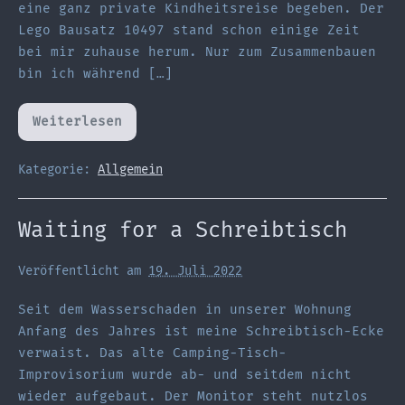
eine ganz private Kindheitsreise begeben. Der
Lego Bausatz 10497 stand schon einige Zeit
bei mir zuhause herum. Nur zum Zusammenbauen
bin ich während […]
Weiterlesen
Mit
dem
Entdeckerraumschiff
in
Kategorie:
Allgemein
die
Vergangenheit
Waiting for a Schreibtisch
Veröffentlicht am
19. Juli 2022
Seit dem Wasserschaden in unserer Wohnung
Anfang des Jahres ist meine Schreibtisch-Ecke
verwaist. Das alte Camping-Tisch-
Improvisorium wurde ab- und seitdem nicht
wieder aufgebaut. Der Monitor steht nutzlos