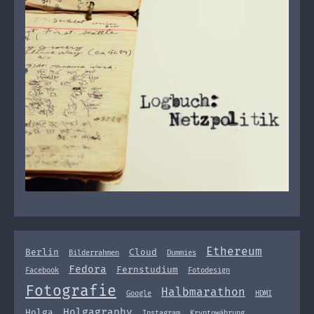
Ethereum
Berlin
Cloud
Bilderrahmen
Dummies
Fedora
Fernstudium
Facebook
Fotodesign
Fotografie
Halbmarathon
Google
HDMI
Holgagraphy
Holga
Instagram
Kryptowährung