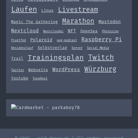
Laufen
Livestream
Linux
Marathon
Mastodon
Magic The Gathering
Nextcloud
NFT
OpenSea
Nextcloudpi
Photozine
Raspberry Pi
Polaroid
Pixelfed
pug-podcast
Selbstverlag
Residenzlauf
Server
Social Media
Twitch
Trainingsplan
Trail
Würzburg
WordPress
Webseite
Twitter
Youtube
YunoHost