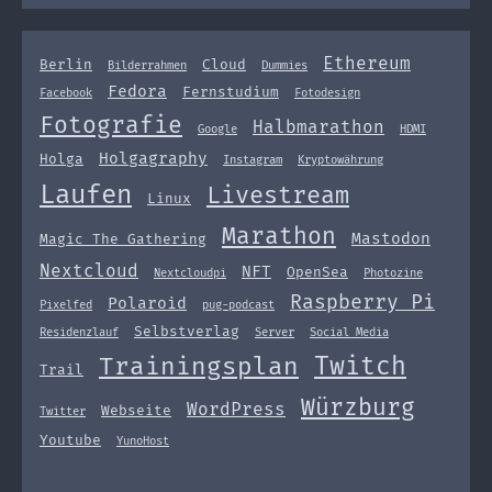
Ethereum
Berlin
Cloud
Bilderrahmen
Dummies
Fedora
Fernstudium
Facebook
Fotodesign
Fotografie
Halbmarathon
Google
HDMI
Holgagraphy
Holga
Instagram
Kryptowährung
Laufen
Livestream
Linux
Marathon
Mastodon
Magic The Gathering
Nextcloud
NFT
OpenSea
Nextcloudpi
Photozine
Raspberry Pi
Polaroid
Pixelfed
pug-podcast
Selbstverlag
Residenzlauf
Server
Social Media
Twitch
Trainingsplan
Trail
Würzburg
WordPress
Webseite
Twitter
Youtube
YunoHost