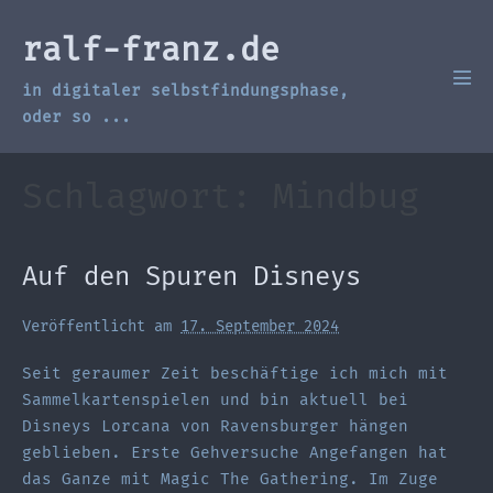
Zum
Inhalt
ralf-franz.de
springen
in digitaler selbstfindungsphase,
Men
Scha
oder so ...
Schlagwort:
Mindbug
Auf den Spuren Disneys
Veröffentlicht am
17. September 2024
Seit geraumer Zeit beschäftige ich mich mit
Sammelkartenspielen und bin aktuell bei
Disneys Lorcana von Ravensburger hängen
geblieben. Erste Gehversuche Angefangen hat
das Ganze mit Magic The Gathering. Im Zuge