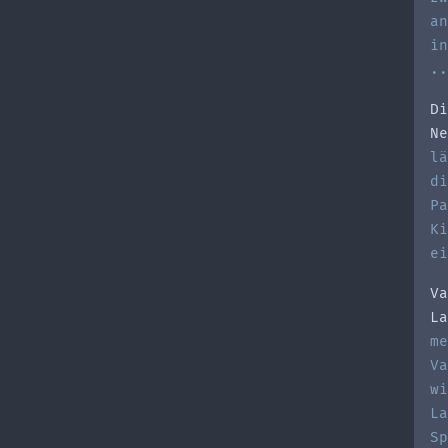
an
in
..
Di
Ne
lä
di
Pa
Ki
ei
Va
La
me
Va
wi
La
Sp