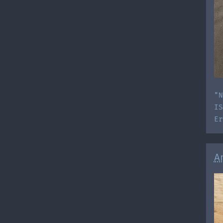
"N
IS
E
A