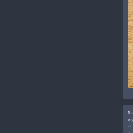
Ra
vo
24.