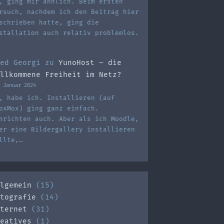
, ging mir ähnlich. Beim ersten
rsuch, nachdem ich den Beitrag hier
schrieben hatte, ging die
stallation auch relativ problemlos.
ed Georgi
zu
YunoHost – die
llkommene Freiheit im Netz?
 Januar 2024
, habe ich. Installieren (auf
oxMox) ging ganz einfach.
nrichten auch. Aber als ich Moodle,
er eine Bildergallery installieren
llte,…
lgemein
(15)
tografie
(14)
ternet
(31)
eatives
(1)