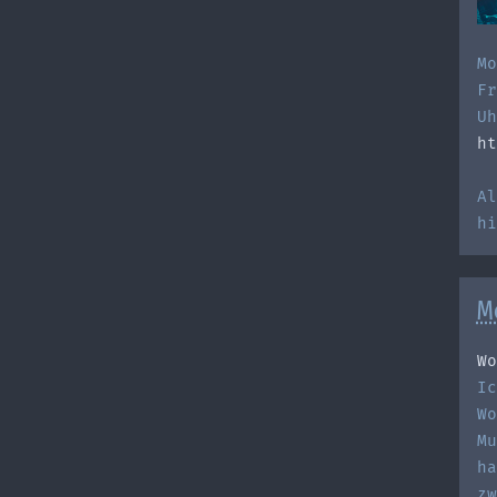
Mo
Fr
Uh
ht
Al
h
M
Wo
Ic
Wo
Mu
ha
zw