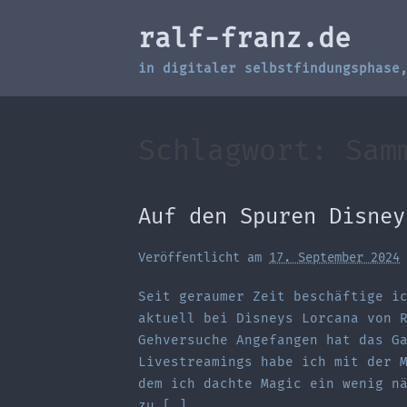
Zum
ralf-franz.de
Inhalt
springen
in digitaler selbstfindungsphase
Schlagwort:
Sam
Auf den Spuren Disney
Veröffentlicht am
17. September 2024
Seit geraumer Zeit beschäftige i
aktuell bei Disneys Lorcana von 
Gehversuche Angefangen hat das G
Livestreamings habe ich mit der 
dem ich dachte Magic ein wenig n
zu […]