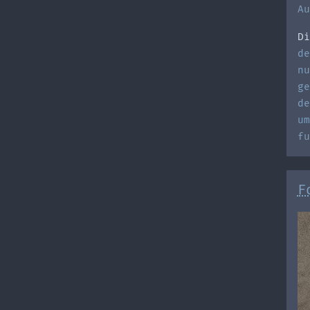
Au
Di
de
nu
ge
de
um
fu
F