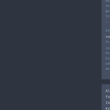
Ha
Ve
ge
In
…
Fr
vo
19.
Ja
Pr
Ei
od
wo
Al
Fo
In
Kr