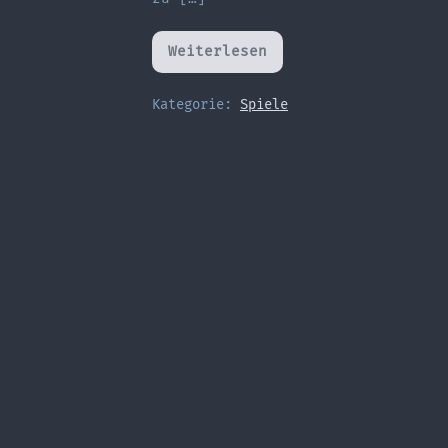
Weiterlesen
Auf
den
Spuren
Disneys
Kategorie:
Spiele