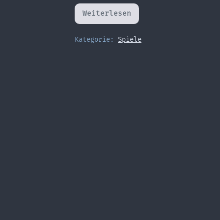
Weiterlesen
Zurück
von
der
Eternal
Kategorie:
Spiele
Convention
2026