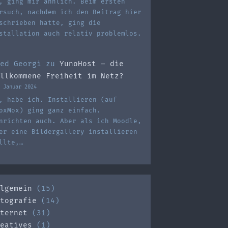
, ging mir ähnlich. Beim ersten
rsuch, nachdem ich den Beitrag hier
schrieben hatte, ging die
stallation auch relativ problemlos.
ed Georgi
zu
YunoHost – die
llkommene Freiheit im Netz?
 Januar 2024
, habe ich. Installieren (auf
oxMox) ging ganz einfach.
nrichten auch. Aber als ich Moodle,
er eine Bildergallery installieren
llte,…
lgemein
(15)
tografie
(14)
ternet
(31)
eatives
(1)