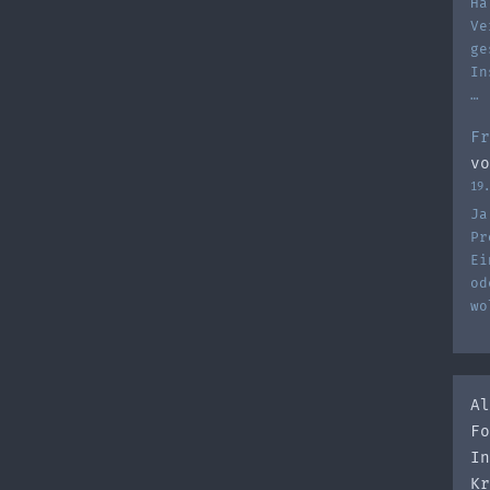
Ha
Ve
ge
In
…
Fr
vo
19.
Ja
Pr
Ei
od
wo
Al
Fo
In
Kr