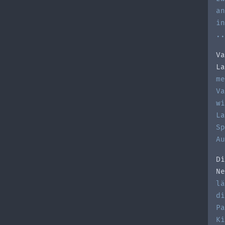
an
in
..
Va
La
me
Va
wi
La
Sp
Au
Di
Ne
lä
di
Pa
Ki