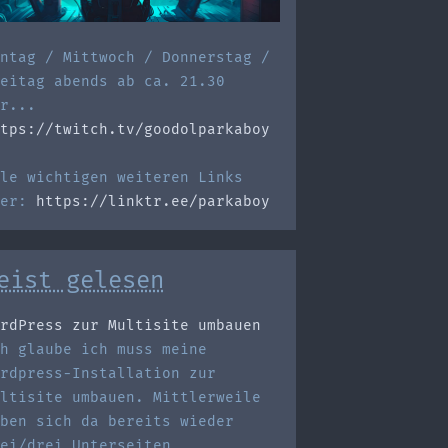
ntag / Mittwoch / Donnerstag /
eitag abends ab ca. 21.30
r...
tps://twitch.tv/goodolparkaboy
le wichtigen weiteren Links
ier:
https://linktr.ee/parkaboy
eist gelesen
rdPress zur Multisite umbauen
h glaube ich muss meine
rdpress-Installation zur
ltisite umbauen. Mittlerweile
ben sich da bereits wieder
ei/drei Unterseiten