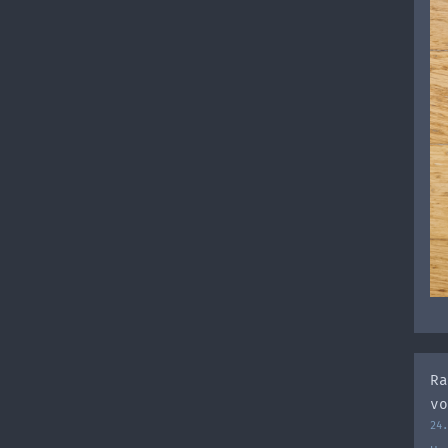
Ra
vo
24.