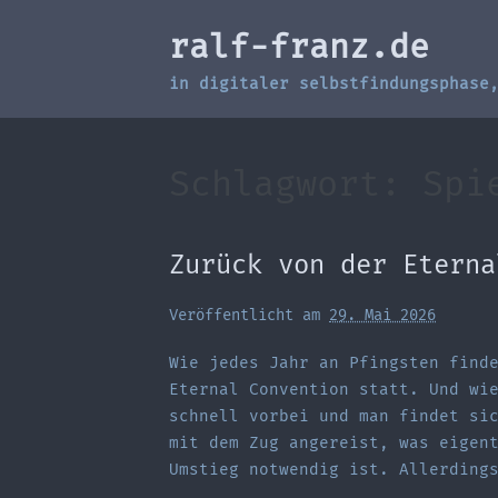
Zum
ralf-franz.de
Inhalt
springen
in digitaler selbstfindungsphase
Schlagwort:
Spi
Zurück von der Eterna
Veröffentlicht am
29. Mai 2026
Wie jedes Jahr an Pfingsten find
Eternal Convention statt. Und wi
schnell vorbei und man findet si
mit dem Zug angereist, was eigen
Umstieg notwendig ist. Allerding