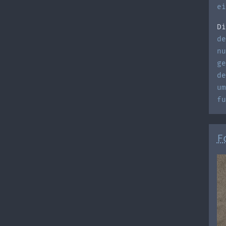
ei
Di
de
nu
ge
de
um
fu
F