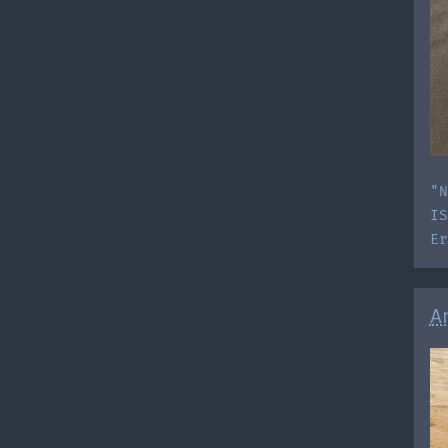
"N
IS
E
A