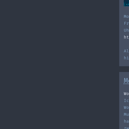
Mo
Fr
Uh
ht
Al
h
M
Wo
Ic
Wo
Mu
ha
zw