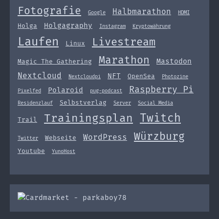
Fotografie
Halbmarathon
Google
HDMI
Holgagraphy
Holga
Instagram
Kryptowährung
Laufen
Livestream
Linux
Marathon
Mastodon
Magic The Gathering
Nextcloud
NFT
OpenSea
Nextcloudpi
Photozine
Raspberry Pi
Polaroid
Pixelfed
pug-podcast
Selbstverlag
Residenzlauf
Server
Social Media
Twitch
Trainingsplan
Trail
Würzburg
WordPress
Webseite
Twitter
Youtube
YunoHost