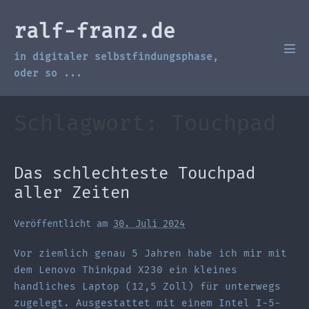
Zum
Inhalt
ralf-franz.de
springen
in digitaler selbstfindungsphase,
Men
Scha
oder so ...
Schlagwort:
Touchpad
Das schlechteste Touchpad
aller Zeiten
Veröffentlicht am
30. Juli 2024
Vor ziemlich genau 5 Jahren habe ich mir mit
dem Lenovo Thinkpad X230 ein kleines
handliches Laptop (12,5 Zoll) für unterwegs
zugelegt. Ausgestattet mit einem Intel I-5-