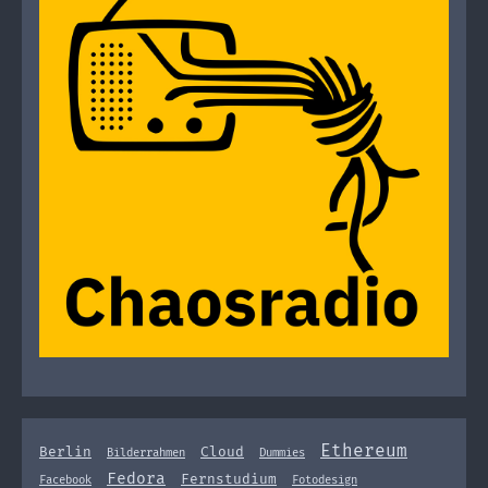
Ethereum
Berlin
Cloud
Bilderrahmen
Dummies
Fedora
Fernstudium
Facebook
Fotodesign