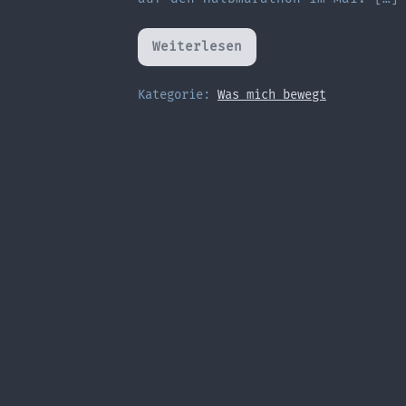
Weiterlesen
Wieviel
Ultra
darf
der
Kategorie:
Was mich bewegt
Trail
denn
sein?