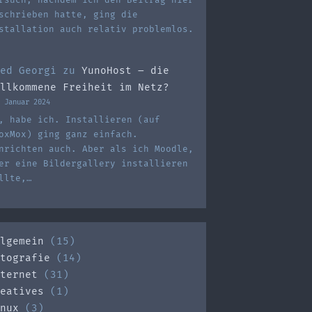
schrieben hatte, ging die
stallation auch relativ problemlos.
ed Georgi
zu
YunoHost – die
llkommene Freiheit im Netz?
 Januar 2024
, habe ich. Installieren (auf
oxMox) ging ganz einfach.
nrichten auch. Aber als ich Moodle,
er eine Bildergallery installieren
llte,…
lgemein
(15)
tografie
(14)
ternet
(31)
eatives
(1)
nux
(3)