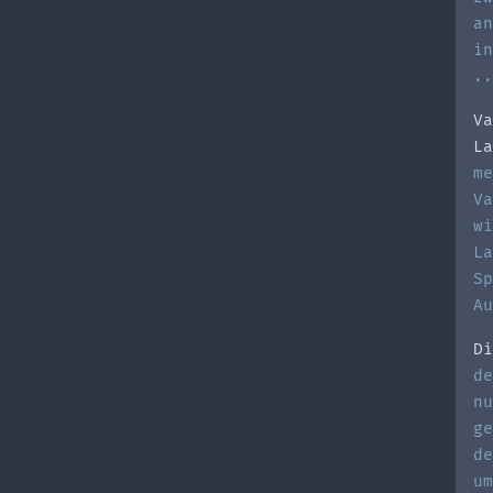
an
in
..
Va
La
me
Va
wi
La
Sp
Au
Di
de
nu
ge
de
um