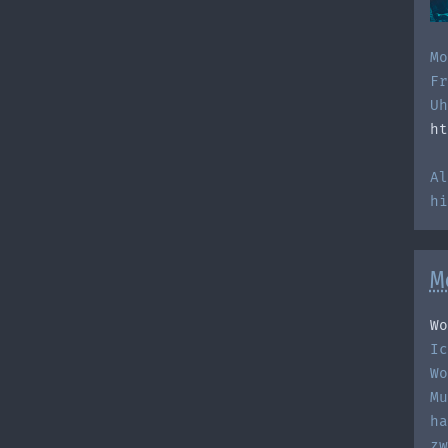
Mo
Fr
Uh
ht
Al
h
M
Wo
Ic
Wo
Mu
ha
zw