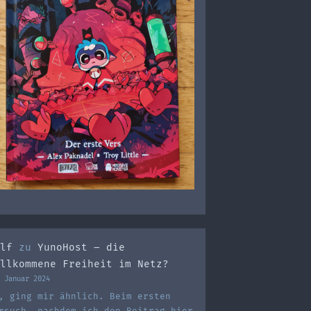
lf
zu
YunoHost – die
llkommene Freiheit im Netz?
 Januar 2024
, ging mir ähnlich. Beim ersten
rsuch, nachdem ich den Beitrag hier