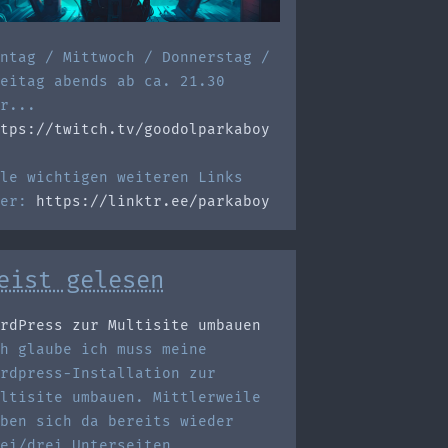
ntag / Mittwoch / Donnerstag /
eitag abends ab ca. 21.30
r...
tps://twitch.tv/goodolparkaboy
le wichtigen weiteren Links
ier:
https://linktr.ee/parkaboy
eist gelesen
rdPress zur Multisite umbauen
h glaube ich muss meine
rdpress-Installation zur
ltisite umbauen. Mittlerweile
ben sich da bereits wieder
ei/drei Unterseiten