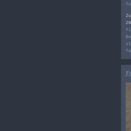
fu
Zu
20
fi
Ba
st
Ta
F