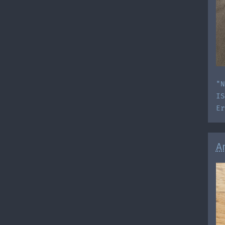
"N
IS
E
A