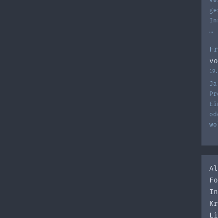
ge
In
…
Fr
vo
19.
Ja
Pr
Ei
od
wo
Al
Fo
In
Kr
Li