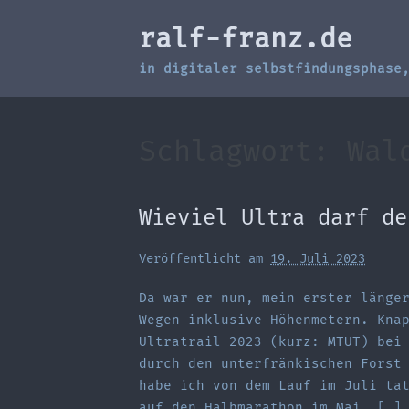
Zum
ralf-franz.de
Inhalt
springen
in digitaler selbstfindungsphase
Schlagwort:
Wal
Wieviel Ultra darf de
Veröffentlicht am
19. Juli 2023
Da war er nun, mein erster länge
Wegen inklusive Höhenmetern. Kna
Ultratrail 2023 (kurz: MTUT) bei
durch den unterfränkischen Forst
habe ich von dem Lauf im Juli ta
auf den Halbmarathon im Mai. […]