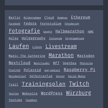
Ethereum
Berlin
Cloud
Bilderrahmen
Dummies
Fedora
Fernstudium
Facebook
Fotodesign
Fotografie
Halbmarathon
Google
HDMI
Holgagraphy
Holga
Instagram
Kryptowährung
Laufen
Livestream
Linux
Marathon
Mastodon
Magic The Gathering
Nextcloud
NFT
OpenSea
Nextcloudpi
Photozine
Raspberry Pi
Polaroid
Pixelfed
pug-podcast
Selbstverlag
Residenzlauf
Server
Social Media
Twitch
Trainingsplan
Trail
Würzburg
WordPress
Webseite
Twitter
Youtube
YunoHost