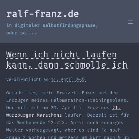
Zum
Inhalt
ralf-franz.de
springen
in digitaler selbstfindungsphase,
Men
Scha
oder so ...
Wenn ich nicht laufen
kann, dann schmolle ich
Veröffentlicht am
11. April 2023
Gerade liegt mein Freizeit-Fokus auf den
Endzügen meines Halbmarathon-Trainingsplans.
Den will ich am 23. April im Zuge des
21.
Würzburger Marathons
laufen. Derzeit ist für
das Wochenende 22./23. April noch sonniges
Wetter vorhergesagt, aber es sind ja noch
knapp 2 Wochen und morgens um kurz nach 9 Uhr