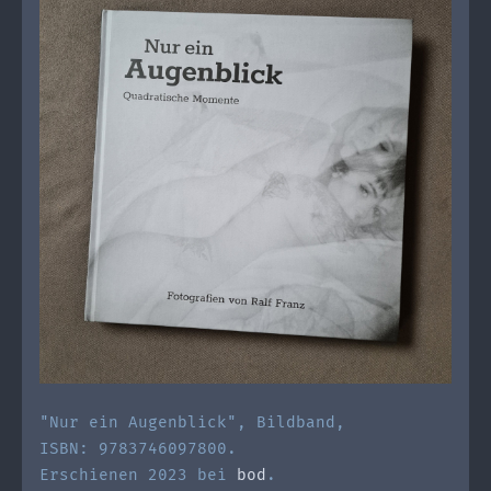
"Nur ein Augenblick", Bildband,
ISBN: 9783746097800.
Erschienen 2023 bei
bod
.