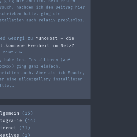
, ging mir ähnlich. Beim ersten
rsuch, nachdem ich den Beitrag hier
schrieben hatte, ging die
stallation auch relativ problemlos.
ed Georgi
zu
YunoHost – die
llkommene Freiheit im Netz?
 Januar 2024
, habe ich. Installieren (auf
oxMox) ging ganz einfach.
nrichten auch. Aber als ich Moodle,
er eine Bildergallery installieren
llte,…
lgemein
(15)
tografie
(14)
ternet
(31)
eatives
(1)