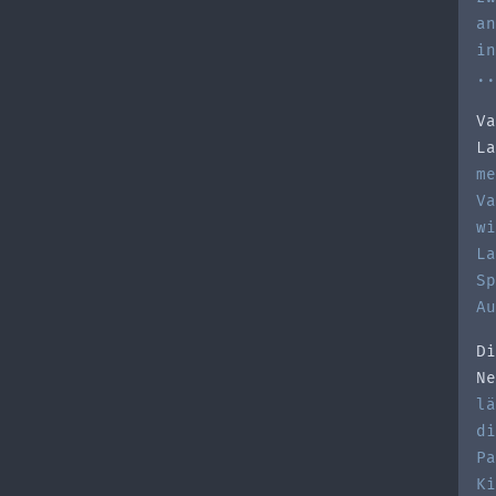
an
in
..
Va
La
me
Va
wi
La
Sp
Au
Di
Ne
lä
di
Pa
Ki