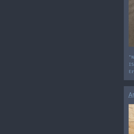
"N
IS
E
A