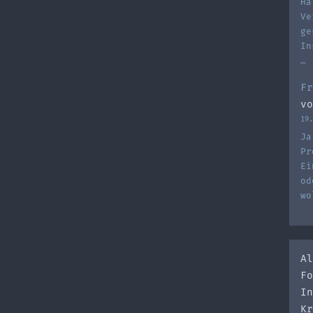
Ha
Ve
ge
In
…
Fr
vo
19.
Ja
Pr
Ei
od
wo
Al
Fo
In
Kr