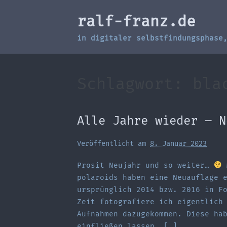
Zum
ralf-franz.de
Inhalt
springen
in digitaler selbstfindungsphase
Schlagwort:
bla
Alle Jahre wieder – N
Veröffentlicht am
8. Januar 2023
Prosit Neujahr und so weiter…
M
polaroids haben eine Neuauflage 
ursprünglich 2014 bzw. 2016 in F
Zeit fotografiere ich eigentlich
Aufnahmen dazugekommen. Diese ha
einfließen lassen. […]