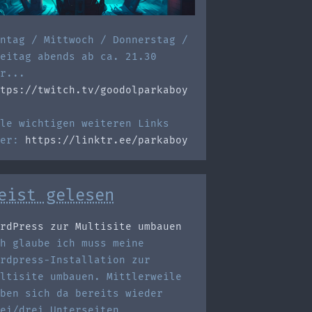
ntag / Mittwoch / Donnerstag /
eitag abends ab ca. 21.30
r...
tps://twitch.tv/goodolparkaboy
le wichtigen weiteren Links
ier:
https://linktr.ee/parkaboy
eist gelesen
rdPress zur Multisite umbauen
h glaube ich muss meine
rdpress-Installation zur
ltisite umbauen. Mittlerweile
ben sich da bereits wieder
ei/drei Unterseiten