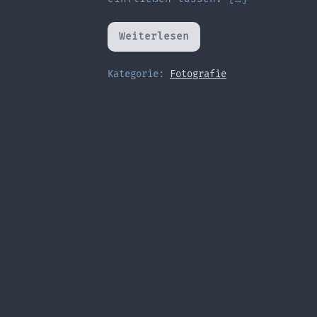
Weiterlesen
Alle
Jahre
wieder
–
Kategorie:
Fotografie
Neuauflage