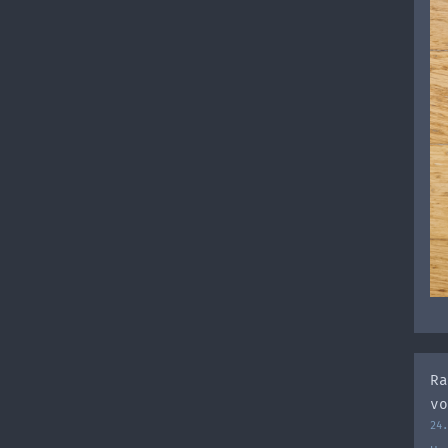
Ra
vo
24.