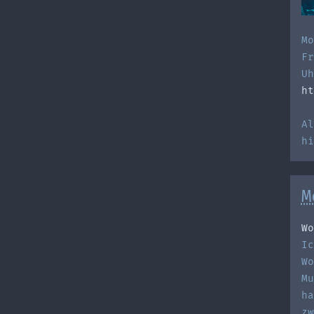
Mo
Fr
Uh
ht
Al
h
M
Wo
Ic
Wo
Mu
ha
zw