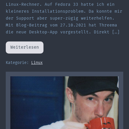
Linux-Rechner. Auf Fedora 33 hatte ich ein
kleineres Installationsproblem. Da konnte mir
der Support aber super-zügig weiterhelfen.
Mit Blog-Beitrag vom 27.10.2021 hat Threema
die neue Desktop-App vorgestellt. Direkt […]
Weiterlesen
Threema
für
Desktop
auf
Kategorie:
Linux
Fedora
33