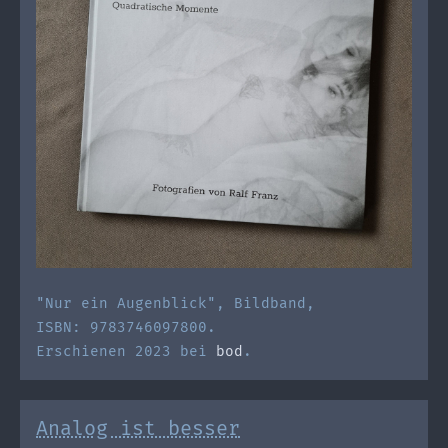
"Nur ein Augenblick", Bildband,
ISBN: 9783746097800.
Erschienen 2023 bei
bod
.
Analog ist besser