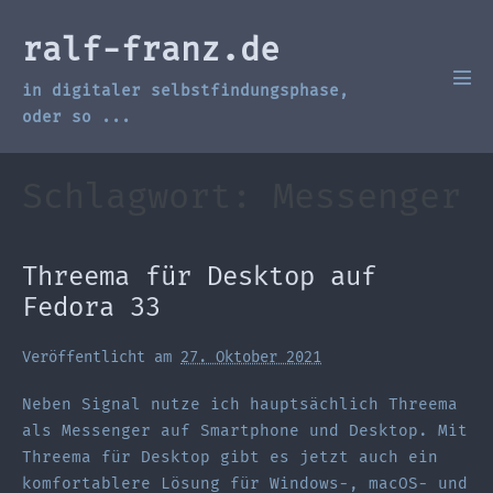
Zum
Inhalt
ralf-franz.de
springen
in digitaler selbstfindungsphase,
Men
Scha
oder so ...
Schlagwort:
Messenger
Threema für Desktop auf
Fedora 33
Veröffentlicht am
27. Oktober 2021
Neben Signal nutze ich hauptsächlich Threema
als Messenger auf Smartphone und Desktop. Mit
Threema für Desktop gibt es jetzt auch ein
komfortablere Lösung für Windows-, macOS- und