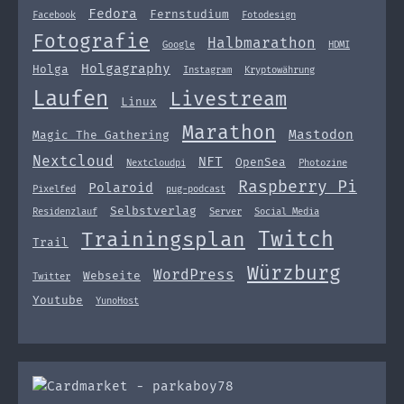
Fedora
Fernstudium
Facebook
Fotodesign
Fotografie
Halbmarathon
Google
HDMI
Holgagraphy
Holga
Instagram
Kryptowährung
Laufen
Livestream
Linux
Marathon
Mastodon
Magic The Gathering
Nextcloud
NFT
OpenSea
Nextcloudpi
Photozine
Raspberry Pi
Polaroid
Pixelfed
pug-podcast
Selbstverlag
Residenzlauf
Server
Social Media
Twitch
Trainingsplan
Trail
Würzburg
WordPress
Webseite
Twitter
Youtube
YunoHost