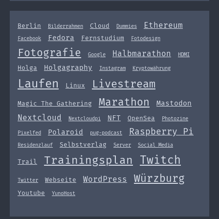
Ethereum
Berlin
Cloud
Bilderrahmen
Dummies
Fedora
Fernstudium
Facebook
Fotodesign
Fotografie
Halbmarathon
Google
HDMI
Holgagraphy
Holga
Instagram
Kryptowährung
Laufen
Livestream
Linux
Marathon
Mastodon
Magic The Gathering
Nextcloud
NFT
OpenSea
Nextcloudpi
Photozine
Raspberry Pi
Polaroid
Pixelfed
pug-podcast
Selbstverlag
Residenzlauf
Server
Social Media
Twitch
Trainingsplan
Trail
Würzburg
WordPress
Webseite
Twitter
Youtube
YunoHost