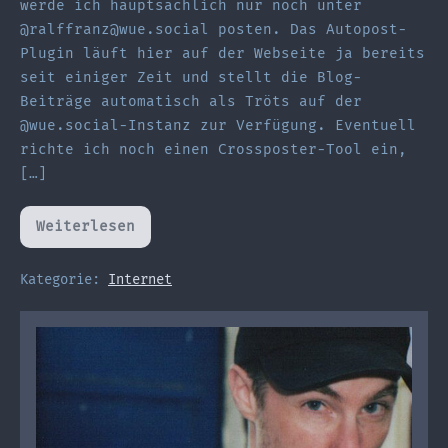
werde ich hauptsächlich nur noch unter
@ralffranz@wue.social posten. Das Autopost-
Plugin läuft hier auf der Webseite ja bereits
seit einiger Zeit und stellt die Blog-
Beiträge automatisch als Tröts auf der
@wue.social-Instanz zur Verfügung. Eventuell
richte ich noch einen Crossposter-Tool ein,
[…]
Weiterlesen
Twitter
stinkt
–
ich
Kategorie:
Internet
wechsel
jetzt
zu
Mastodon!