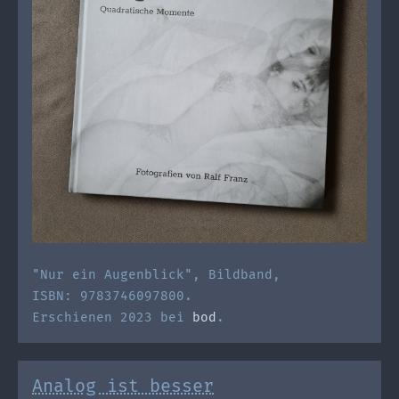
"Nur ein Augenblick", Bildband,
ISBN: 9783746097800.
Erschienen 2023 bei
bod
.
Analog ist besser