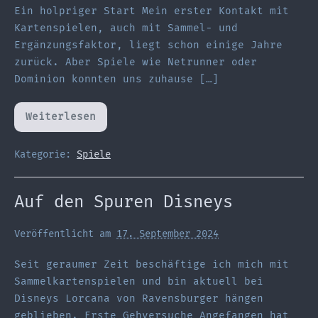
Ein holpriger Start Mein erster Kontakt mit
Kartenspielen, auch mit Sammel- und
Ergänzungsfaktor, liegt schon einige Jahre
zurück. Aber Spiele wie Netrunner oder
Dominion konnten uns zuhause […]
Weiterlesen
Tief
eingetaucht
–
Sammelkarten-
Kategorie:
Spiele
Spiele
#tcg
Auf den Spuren Disneys
Veröffentlicht am
17. September 2024
Seit geraumer Zeit beschäftige ich mich mit
Sammelkartenspielen und bin aktuell bei
Disneys Lorcana von Ravensburger hängen
geblieben. Erste Gehversuche Angefangen hat