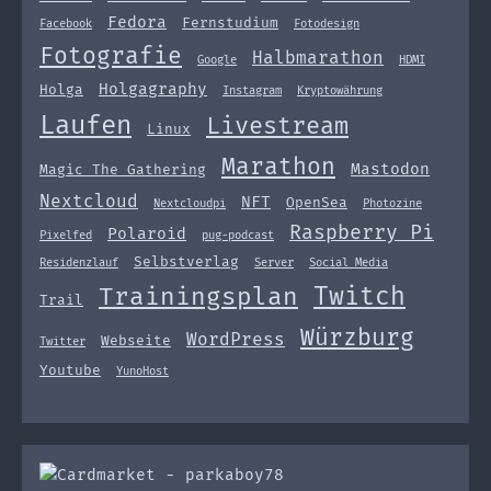
Fedora
Fernstudium
Facebook
Fotodesign
Fotografie
Halbmarathon
Google
HDMI
Holgagraphy
Holga
Instagram
Kryptowährung
Laufen
Livestream
Linux
Marathon
Mastodon
Magic The Gathering
Nextcloud
NFT
OpenSea
Nextcloudpi
Photozine
Raspberry Pi
Polaroid
Pixelfed
pug-podcast
Selbstverlag
Residenzlauf
Server
Social Media
Twitch
Trainingsplan
Trail
Würzburg
WordPress
Webseite
Twitter
Youtube
YunoHost