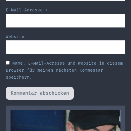
E-Mail-Adresse
*
Website
Name, E-Mail-Adresse und Website in diesem
Browser für meinen nächsten Kommentar
speichern.