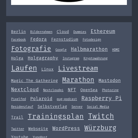
Ethereum
Berlin
Cloud
Bilderrahmen
Dummies
Fedora
Fernstudium
Facebook
Fotodesign
Fotografie
Halbmarathon
Google
HDMI
Holgagraphy
Holga
Instagram
Kryptowährung
Laufen
Livestream
Linux
Marathon
Mastodon
Magic The Gathering
Nextcloud
NFT
OpenSea
Nextcloudpi
Photozine
Raspberry Pi
Polaroid
Pixelfed
pug-podcast
Selbstverlag
Residenzlauf
Server
Social Media
Twitch
Trainingsplan
Trail
Würzburg
WordPress
Webseite
Twitter
Youtube
YunoHost