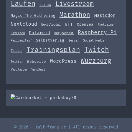
Laufen
Livestream
Linux
Marathon
Mastodon
Magic The Gathering
Nextcloud
NFT
OpenSea
Nextcloudpi
Photozine
Raspberry Pi
Polaroid
Pixelfed
pug-podcast
Selbstverlag
Residenzlauf
Server
Social Media
Twitch
Trainingsplan
Trail
Würzburg
WordPress
Webseite
Twitter
Youtube
YunoHost
© 2026 - ralf-franz.de | All rights reserved