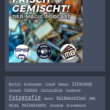
Ethereum
Berlin
Cloud
Bilderrahmen
Dummies
Fedora
Fernstudium
Facebook
Fotodesign
Fotografie
Halbmarathon
Google
HDMI
Holgagraphy
Holga
Instagram
Kryptowährung