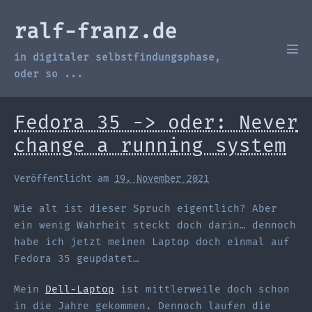
Zum
Inhalt
ralf-franz.de
springen
in digitaler selbstfindungsphase,
Men
Scha
oder so ...
Fedora 35 -> oder: Never
change a running system
Veröffentlicht am
19. November 2021
Wie alt ist dieser Spruch eigentlich? Aber
ein wenig Wahrheit steckt doch darin… dennoch
habe ich jetzt meinen Laptop doch einmal auf
Fedora 35 geupdatet…
Mein
Dell-Laptop
ist mittlerweile doch schon
in die Jahre gekommen. Dennoch laufen die