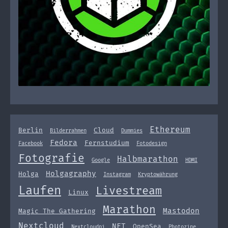
Ethereum
Berlin
Cloud
Bilderrahmen
Dummies
Fedora
Fernstudium
Facebook
Fotodesign
Fotografie
Halbmarathon
Google
HDMI
Holgagraphy
Holga
Instagram
Kryptowährung
Laufen
Livestream
Linux
Marathon
Mastodon
Magic The Gathering
Nextcloud
NFT
OpenSea
Nextcloudpi
Photozine